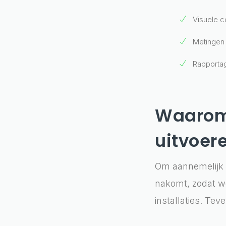
Visuele co
Metingen
Rapportag
Waarom 
uitvoer
Om aannemelijk t
nakomt, zodat we
installaties. Tev