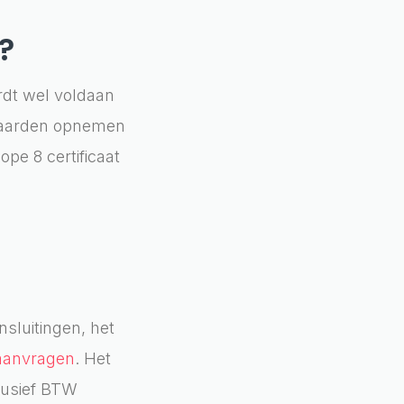
?
ordt wel voldaan
rwaarden opnemen
pe 8 certificaat
sluitingen, het
 aanvragen
. Het
lusief BTW